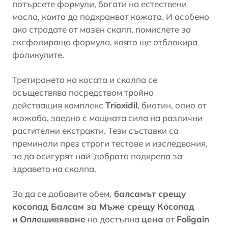
потърсете формули, богати на
естествени
масла
, които да подхранват кожата. И особено
ако страдате от мазен скалп, помислете за
ексфолираща формула, която ще отблокира
фоликулите.
Третирането на косата и скалпа се
осъществява посредством тройно
действащия комплекс
Trioxidil
, биотин, олио от
жожоба, заедно с мощната сила на различни
растителни екстракти. Тези съставки са
преминали през строги тестове и изследвания,
за да осигурят най-добрата подкрепа за
здравето на скалпа.
За да се добавитe обем,
балсамът срещу
косопад Балсам за Мъже срещу Косопад
и Оплешивяване
на достъпна
цена
от
Foligain