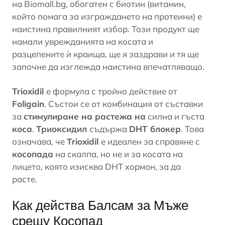
на Biomall.bg, обогатен с
биотин
(витамин,
който помага за изграждането на протеини) е
наистина правилният избор. Този продукт ще
намали уврежданията на косата и
разцепените ѝ краища, ще я заздрави и тя ще
започне да изглежда наистина впечатляващо.
Trioxidil
е формула с тройно действие от
Foligain
. Състои се от комбинация от съставки
за
стимулиране на растежа на
силна и гъста
коса
.
Триоксидил
съдържа
DHT блокер
. Това
означава, че
Trioxidil
е идеален за справяне с
косопада
на скалпа, но не и за косата на
лицето, която изисква DHT
хормон
, за да
расте.
Как действа Балсам за Мъже
срещу Косопад