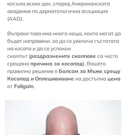
косъма всеки ден, според Американската
академия по дерматологична асоциация
(AAD).
Въпреки това има много неща, които могат да
бъдат направени, за да се увеличи гъстотата
на косата и да се успокои
скалпът (
раздразнените скалпове
са често
срещана
причина за косопад
). Вашето
правилно решение е
Балсам за Мъже срещу
Косопад и
Оплешивяване
на достъпна
цена
от
Foligain
.