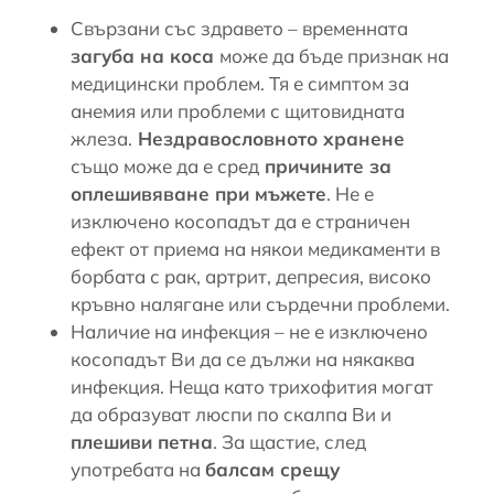
Свързани със здравето – временната
загуба на коса
може да бъде признак на
медицински проблем. Тя е симптом за
анемия
или проблеми с щитовидната
жлеза.
Нездравословното хранене
също може да е сред
причините за
оплешивяване при мъжете
. Не е
изключено косопадът да е страничен
ефект от приема на някои медикаменти в
борбата с рак, артрит, депресия, високо
кръвно налягане или сърдечни проблеми.
Наличие на инфекция – не е изключено
косопадът Ви да се дължи на някаква
инфекция. Неща като трихофития могат
да образуват люспи по скалпа Ви и
плешиви петна
. За щастие, след
употребата на
балсам срещу