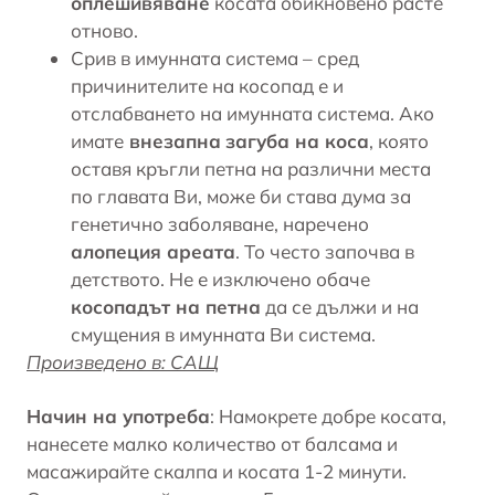
оплешивяване
косата обикновено расте
отново.
Срив в
имунната система
– сред
причинителите на косопад е и
отслабването на имунната система. Ако
имате
внезапна
загуба на коса
, която
оставя кръгли петна на различни места
по главата Ви, може би става дума за
генетично заболяване, наречено
алопеция ареата
. То често започва в
детството. Не е изключено обаче
косопадът на петна
да се дължи и на
смущения в имунната Ви система.
Произведено в: САЩ
Начин на употреба
: Намокрете добре косата,
нанесете малко количество от балсама и
масажирайте скалпа и косата 1-2 минути.