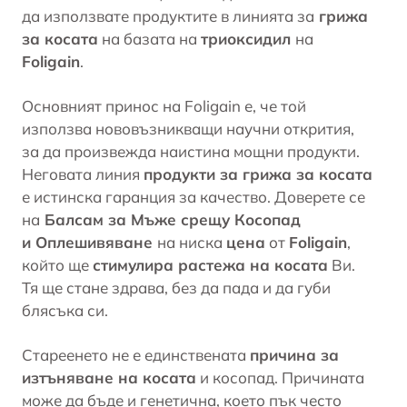
да използвате продуктите в линията за
грижа
за косата
на базата на
триоксидил
на
Foligain
.
Основният принос на Foligain е, че той
използва нововъзникващи научни открития,
за да произвежда наистина мощни продукти.
Неговата линия
продукти за грижа за косата
е истинска гаранция за качество. Доверете се
на
Балсам за Мъже срещу Косопад
и Оплешивяване
на ниска
цена
от
Foligain
,
който ще
стимулира растежа на косата
Ви.
Тя ще стане здрава, без да пада и да губи
блясъка си.
Стареенето не е единствената
причина за
изтъняване на косата
и
косопад
. Причината
може да бъде и генетична, което пък често