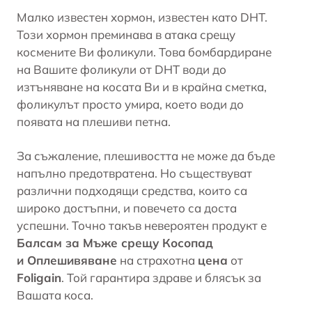
Малко известен хормон, известен като DHT.
Този хормон преминава в атака срещу
космените Ви фоликули. Това бомбардиране
на Вашите фоликули от DHT води до
изтъняване на косата Ви и в крайна сметка,
фоликулът просто умира, което води до
появата на плешиви петна.
За съжаление, плешивостта не може да бъде
напълно предотвратена. Но съществуват
различни подходящи средства, които са
широко достъпни, и повечето са доста
успешни. Точно такъв невероятен продукт е
Балсам за Мъже срещу Косопад
и Оплешивяване
на страхотна
цена
от
Foligain
. Той гарантира здраве и блясък за
Вашата коса.