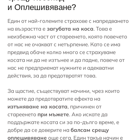
и Оплешивяване?
Един от най-големите страхове с напредването
на възрастта е
загубата на коса
. Това е
неизбежна част от стареенето, която повечето
от нас не очакват с нетърпение. Като се има
предвид обаче колко много се страхуваме
косата ни да не изтънее и да падне, повече от
нас не предприемат нужните и адекватни
действия, за да предотвратят това.
За щастие, съществуват начини, чрез които
можете да предотвратите ефекта на
изтъняване на косата
, причинен от
стареенето
при мъжете
. Ако искате да
поддържате косата си за по-дълго време, е
добре да се доверите на
балсам срещу
оплешивяване
още сега. Един такъв начин е