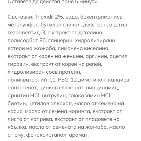
Оставете де действа поне 5 минути.
Съставки: Trioxidil 2%, вода, бехентримониев
метосулфат, бутилен гликол, декстран, ацетил
тетрапептид-3, екстракт от детелина,
полисорбат 80, глицерин, хидролизирани
естери на жожоба, лимонена киселина,
екстракт от корен на женшен, аргинин, ацетил
тирозин, екстракт от корен на репей,
хидролизиран соев протеин,
поликватерний-11, PEG-12 диметикон, калциев
пантотенат, цинков глюконат, ниацинамид,
орнитин HCl, цитрулин, глюкозамин HCl,
биотин, цетилов алкохол, масло от семена на
касис, масло от семена моринга, екстракт от
листа от коприва, екстракт от плодовете на
ябълка, масло от семената на жожоба, масло
от ему, феноксиетанол, аромат.