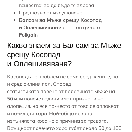
вещества, за да бъде тя здрава
Предпазва от изсушаване
Балсам за Мъже срещу Косопад
и Оплешивяване
е на топ
цена
от
Foligain
Какво знаем за Балсам за Мъже
срещу Косопад
и Оплешивяване?
Косопадът е проблем не само сред жените, но
и сред силния пол. Според
статистиката повече от половината мъже на
50 или повече години имат признаци на
алопеция, но все по-често от това се оплакват
и по-млади хора. Най-общо казано,
изтънялата коса не е причина за тревога.
Всъщност повечето хора губят около 50 до 100