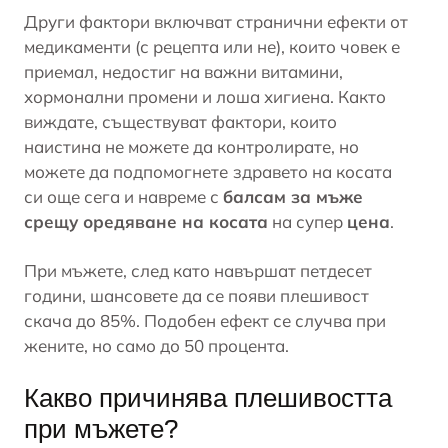
Други фактори включват странични ефекти от
медикаменти (с рецепта или не), които човек е
приемал, недостиг на важни витамини,
хормонални промени и лоша хигиена. Както
виждате, съществуват фактори, които
наистина не можете да контролирате, но
можете да подпомогнете
здравето на косата
си още сега и навреме с
балсам за мъже
срещу оредяване на косата
на супер
цена
.
При мъжете, след като навършат петдесет
години, шансовете да се появи плешивост
скача до 85%. Подобен ефект се случва при
жените, но само до 50 процента.
Какво причинява плешивостта
при мъжете?