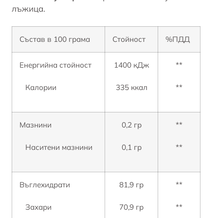
лъжица.
Състав в 100 грама
Стойност
%ПДД
Енергийна стойност
1400 кДж
**
Калории
335 ккал
**
Мазнини
0,2 гр
**
Наситени мазнини
0,1 гр
**
Въглехидрати
81,9 гр
**
Захари
70,9 гр
**