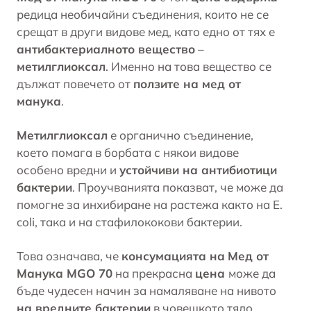
редица необичайни съединения, които не се
срещат в други видове
мед
, като едно от тях е
антибактериалното вещество
–
метилглиоксал
. Именно на това вещество се
дължат повечето от
ползите на мед от
манука
.
Метилглиоксал
е органично съединение,
което помага в борбата с някои видове
особено вредни и
устойчиви на антибиотици
бактерии
. Проучванията показват, че може да
помогне за инхибиране на растежа както на E.
coli, така и на стафилококови бактерии.
Това означава, че
консумацията на
Мед от
Манука MGO 70
на прекрасна
цена
може да
бъде чудесен начин за намаляване на нивото
на вредните бактерии
в човешкото тяло.