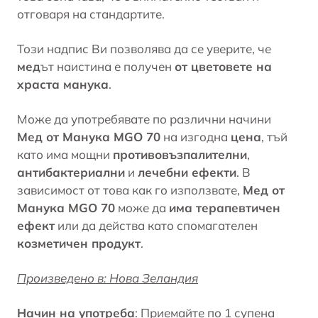
отговаря на стандартите.
Този надпис Ви позволява да се уверите, че
мед
ът наистина е получен
от цветовете на
храста манука
.
Може да употребявате по различни начини
Мед от Манука MGO 70
на изгодна
цена
, тъй
като има мощни
противовъзпалителни
,
антибактериални
и
лечебни ефекти
. В
зависимост от това как го използвате,
Мед от
Манука MGO 70
може да
има терапевтичен
ефект
или да действа като спомагателен
козметичен продукт
.
Произведено в: Нова Зеландия
Начин на употреба
: Приемайте по 1 супена