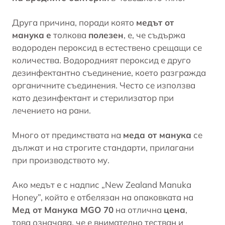
Друга причина, поради която
медът от
манука
е
толкова
полезен
, е, че съдържа
водороден пероксид в естествено срещащи се
количества. Водородният пероксид е друго
дезинфектантно съединение, което разгражда
органичните съединения. Често се използва
като
дезинфектант
и стерилизатор при
лечението на рани.
Много от предимствата на
меда от манука
се
дължат и на строгите стандарти, прилагани
при производството му.
Ако медът е с надпис „New Zealand Manuka
Honey”, който е отбелязан на опаковката на
Мед от Манука MGO 70
на отлична
цена
,
това означава, че е внимателно тестван и