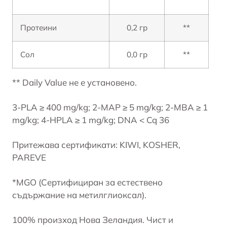
Протеини
0,2 гр
**
Сол
0,0 гр
**
** Daily Value не е установено.
3-PLA ≥ 400 mg/kg; 2-MAP ≥ 5 mg/kg; 2-MBA ≥ 1
mg/kg; 4-HPLA ≥ 1 mg/kg; DNA < Cq 36
Притежава сертификати: KIWI, KOSHER,
PAREVE
*MGO (Сертифициран за естествено
съдържание на метилглиоксал).
100% произход Нова Зеландия. Чист и