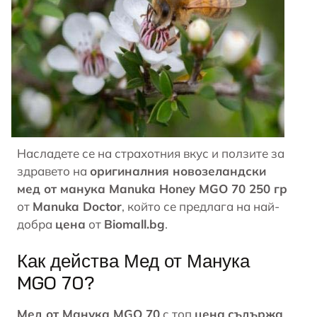
Насладете се на страхотния вкус и ползите за
здравето на
оригиналния новозеландски
мед от манука Manuka Honey MGO 70 250 гр
от
Manuka Doctor
, който се предлага на най-
добра
цена
от
Biomall.bg
.
Как действа Мед от Манука
MGO 70?
Мед от Манука MGO 70
с топ
цена
съдържа