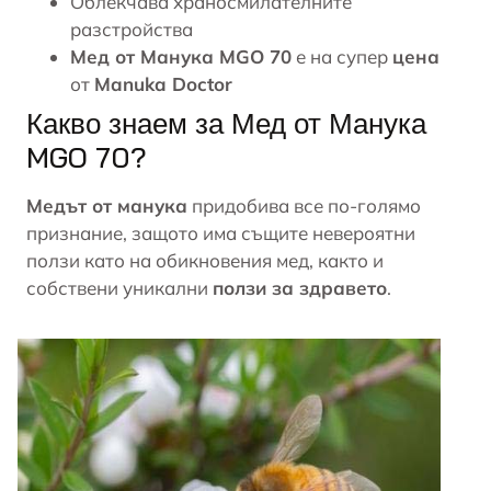
Облекчава храносмилателните
разстройства
Мед от Манука MGO 70
е на супер
цена
от
Manuka Doctor
Какво знаем за Мед от Манука
MGO 70?
Медът от манука
придобива все по-голямо
признание, защото има същите невероятни
ползи като на обикновения мед, както и
собствени уникални
ползи за здравето
.