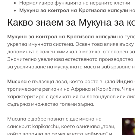
Нормализира функцията на нервните клетки
Мукуна за контрол на Кротизола капсули
на
Какво знаем за Мукуна за к
Мукуна за контрол на Кротизола капсули
на суп
укрепва
имунната система
. Освен това влияе върх
допаминът е важен химикал в мозъка, отговорен за
Значително увеличава естественото производство н
за увеличаване на мускулната маса и забързване 
Mucuna
е пълзяща лоза, която расте в цяла
Индия
тропическите региони на Африка и Карибите. Член н
характеризира с деликатния си лавандулов или лил
съдържа множество големи зърна.
Mucuna е добре познат с две имена на
санскрит: kapikacchu, което означава „този,
който започва да се чеше като маймуна“ и