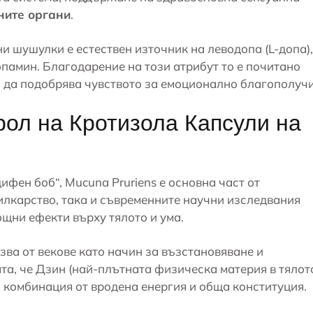
ните органи
.
и шушулки е естествен източник на леводопа (L-допа),
памин. Благодарение на този атрибут то е почитано
и да подобрява чувството за емоционално благополучи
рол на Кротизола Капсули на
дифен боб“,
Mucuna Pruriens
е основна част от
илкарство, така и съвременните научни изследвания
ощни ефекти върху тялото и ума.
олзва от векове като начин за възстановяване и
ята, че Дзин (най-плътната физическа материя в тялот
 комбинация от вродена енергия и обща конституция.