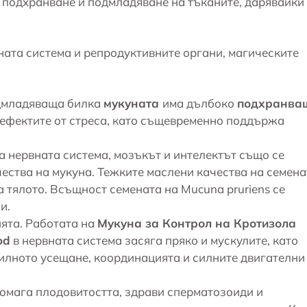
а подхранване и подмладяване на тъканите, дарявайки
ната система и репродуктивните органи, магическите
одмладяваща билка
мукуната
има дълбоко
подхранва
ефектите от стреса, като същевременно поддържа
а нервната система, мозъкът и интелектът също се
ества на мукуна. Тежките маслени качества на семена
 тялото. Всъщност семената на Mucuna pruriens се
и.
ята. Работата на
Мукуна за Контрол на Кротизола
od
в нервната система засяга пряко и
мускулите
, като
илното усещане, координацията и силните двигателни
омага плодовитостта, здрави сперматозоиди и