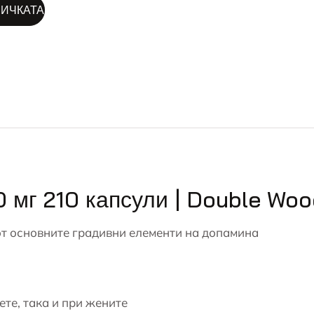
ALTERNATIVE:
ЛИЧКАТА
0 мг 210 капсули | Double Wo
от основните градивни елементи на допамина
те, така и при жените