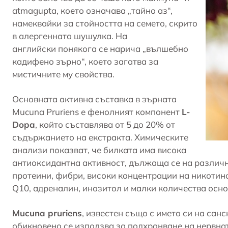
atmagupta, което означава „тайно аз“,
намеквайки за стойността на семето, скрито
в алергенната шушулка. На
английски понякога се нарича „вълшебно
кадифено зърно“, което загатва за
мистичните му свойства.
Основната активна съставка в зърната
Mucuna Pruriens
е фенолният компонент
L-
Dopa
, който съставлява от 5 до 20% от
съдържанието на екстракта. Химическите
анализи показват, че билката има висока
антиоксидантна активност, дължаща се на различн
протеини, фибри, високи концентрации на никотино
Q10, адреналин, инозитол и малки количества осно
Mucuna pruriens
, известен също с името си на санс
обикновено се използва за подхранване на нервна