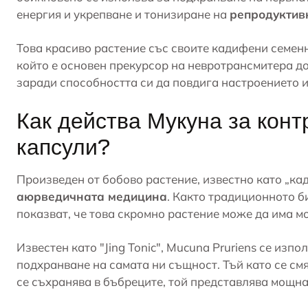
енергия и укрепване и тонизиране на
репродуктив
Това красиво растение със своите кадифени семенн
който е основен прекурсор на невротрансмитера до
заради способността си да повдига настроението 
Как действа Мукуна за конт
капсули?
Произведен от бобово растение, известно като „ка
аюрведичната медицина
. Както традиционното б
показват, че това скромно растение може да има м
Известен като "Jing Tonic", Mucuna Pruriens се изп
подхранване на самата ни същност. Тъй като се см
се съхранява в бъбреците, той представлява мощна