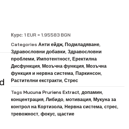
Курс: 1 EUR = 1.95583 BGN
Categories
Анти ейдж, Подмладяване
,
Здравословни добавки
,
Здравословни
проблеми
,
Импотентност, Еректилна
Дисфункция
,
Мозъчна функция
,
Мозъчна
функция и нервна система
,
Паркинсон
,
od
Растителни екстракти
,
Стрес
Tags
Mucuna Pruriens Extract
,
допамин
,
концентрация
,
Либидо
,
мотивация
,
Мукуна за
контрол на Кортизола
,
Нервна система
,
стрес
,
тревожност
,
фокус
,
щастие