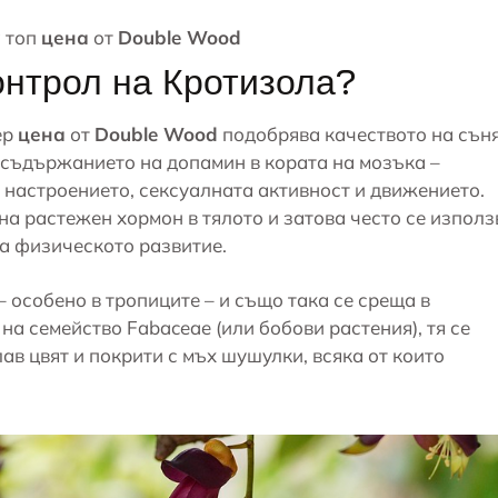
 топ
цена
от
Double Wood
онтрол на Кротизола?
ер
цена
от
Double Wood
подобрява качеството на съня
у съдържанието на допамин в кората на мозъка –
 настроението, сексуалната активност и движението.
а растежен хормон в тялото и затова често се използ
на физическото развитие.
– особено в тропиците – и също така се среща в
а семейство Fabaceae (или бобови растения), тя се
ав цвят и покрити с мъх шушулки, всяка от които