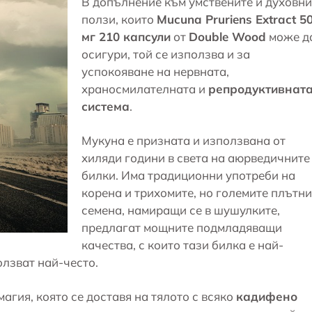
В допълнение към умствените и духовни
ползи, които
Mucuna Pruriens Extract 5
мг 210 капсули
от
Double Wood
може д
осигури, той се използва и за
успокояване на нервната,
храносмилателната и
репродуктивнат
система
.
Мукуна е призната и използвана от
хиляди години в света на аюрведичните
билки. Има традиционни употреби на
корена и трихомите, но големите плътни
семена, намиращи се в шушулките,
предлагат мощните подмладяващи
качества, с които тази билка е най-
лзват най-често.
агия, която се доставя на тялото с всяко
кадифено