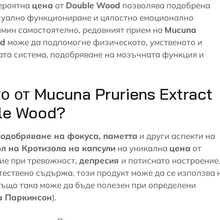
ероятна
цена
от
Double Wood
позволява подобрена
ксуално функциониране и цялостно емоционално
амин самостоятелно, редовният прием на
Mucuna
od
може да подпомогне физическото, умственото и
ата система
, подобряване на мозъчната функция и
о от Mucuna Pruriens Extract
ble Wood?
подобряване на фокуса, паметта
и други аспекти на
л на Кротизола на капсули
на уникална
цена
от
ние при
тревожност
,
депресия
и потиснато настроение
тествено съдържа, този продукт може да се използва 
също така може да бъде полезен при определени
а Паркинсон
).