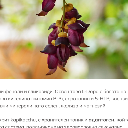
и феноли и гликозиди. Освен това L-Dopa е богата на
ва киселина (витамин B-3), серотонин и 5-HTP, коенз
вни минерали като селен, желязо и магнезий.
крит kapikacchu, е хранителен тоник и
адаптоген
, койт
та система, поддържане на здравословна сексуална