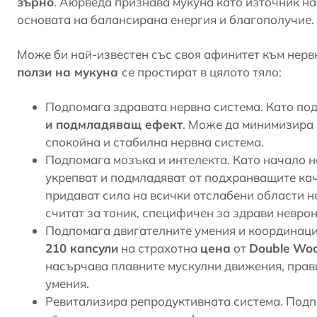
зърно
. Аюрведа признава мукуна като източник н
основата на балансирана енергия и благополучие.
Може би най-известен със своя афинитет към нерв
ползи на мукуна
се простират в цялото тяло:
Подпомага здравата нервна система. Като п
и подмладяващ ефект
. Може да минимизира 
спокойна и стабилна нервна система.
Подпомага мозъка и интелекта. Като начало н
укрепват и подмладяват от подхранващите кач
придават сила на всички отслабени области на
считат за тоник, специфичен за здрави неврон
Подпомага двигателните умения и координаци
210 капсули
на страхотна
цена
от
Double Wo
насърчава плавните мускулни движения, прав
умения.
Ревитализира репродуктивната система. Подп