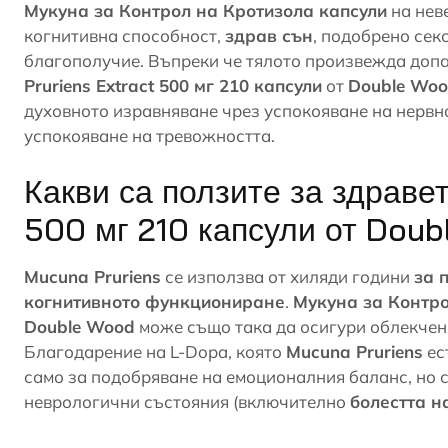
Мукуна за Контрол на Кротизола капсули
на нев
когнитивна способност,
здрав сън
, подобрено се
благополучие. Въпреки че тялото произвежда доп
Pruriens Extract 500 мг 210 капсули
от
Double Wo
духовното изравняване чрез успокояване на
нервн
успокояване на тревожността.
Какви са ползите за здравет
500 мг 210 капсули от Dou
Mucuna Pruriens
се използва от хиляди години
за 
когнитивното функциониране
.
Мукуна за Контро
Double Wood
може също така да осигури облекче
Благодарение на L-Dopa, която
Mucuna Pruriens
ес
само за подобряване на емоционалния баланс, но 
неврологични състояния (включително
болестта н