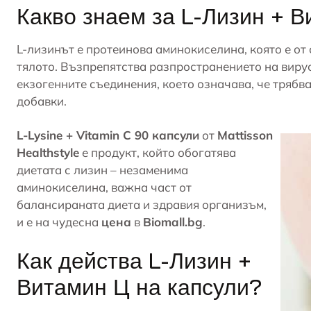
Какво знаем за L-Лизин + 
L-лизинът е протеинова аминокиселина, която е о
тялото. Възпрепятства разпространението на вир
екзогенните съединения, което означава, че трябва
добавки.
L-Lysine + Vitamin C 90 капсули
от
Mattisson
Healthstyle
е продукт, който обогатява
диетата с лизин – незаменима
аминокиселина, важна част от
балансираната диета и здравия организъм,
и е на чудесна
цена
в
Biomall.bg
.
Как действа L-Лизин +
Витамин Ц на капсули?