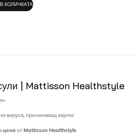
ALTERNATIVE:
В КОЛИЧКАТА
сули | Mattisson Healthstyle
ен
на вируса, причиняващ херпес
а
цена
от
Mattisson Healthstyle