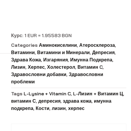
Курс: 1 EUR = 1.95583 BGN
Categories
Аминокиселини
,
Атеросклероза
,
Витамини
,
Витамини и Минерали
,
Депресия
,
Здрава Кожа
,
Изгаряния
,
Имунна Подкрепа
,
Лизин
,
Херпес
,
Холестерол
,
Витамин C
,
Здравословни добавки
,
Здравословни
проблеми
Tags
L-Lysine + Vitamin C
,
L-Лизин + Витамин Ц
,
витамин С
,
депресия
,
здрава кожа
,
имунна
подкрепа
,
Кости
,
лизин
,
херпес