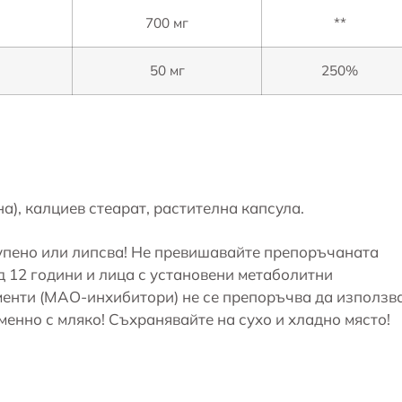
700 мг
**
50 мг
250%
а), калциев стеарат, растителна капсула.
чупено или липсва! Не превишавайте препоръчаната
 12 години и лица с установени метаболитни
енти (МАО-инхибитори) не се препоръчва да използв
менно с мляко! Съхранявайте на сухо и хладно място!