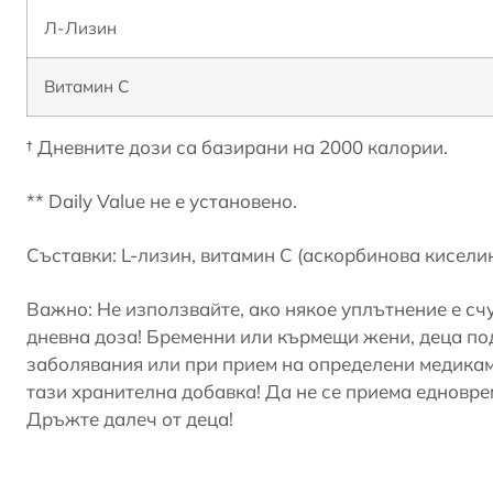
Л-Лизин
Витамин С
† Дневните дози са базирани на 2000 калории.
** Daily Value не е установено.
Съставки: L-лизин, витамин С (аскорбинова киселин
Важно: Не използвайте, ако някое уплътнение е с
дневна доза! Бременни или кърмещи жени, деца под
заболявания или при прием на определени медикам
тази хранителна добавка! Да не се приема едновре
Дръжте далеч от деца!