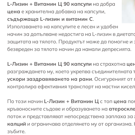
L-Лизин + Витамин Ц 90 капсули
на добра
цена
е хранителна добавка на капсули,
съдържаща L-лизин и витамин С
.
Използването на капсулите е лесен и удобен
начин за допълване недостига на L-лизин в диетат
защитата на тялото. Продуктът може да помогне и 
безвреден за тялото начин да намали
депресията
.
L-Лизин + Витамин Ц 90 капсули
на страхотна
це
разграждането му, което укрепва съединителната 
ускори заздравяването на рани
. Осигуреният от
контролира ефективния транспорт на мастни кисел
По този начин
L-Лизин + Витамин Ц
с топ
цена
пом
кръвоносните съдове и образуването на
атероскле
поток и представляват непосредствена заплаха за
калций
и ограничава отделянето му от организма. 
зъбите.