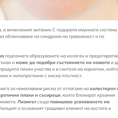
а, а включеният витамин C подкрепя имунната система
за облекчаване на синдрома на тревожност и по
на
подпомага образуването на колаген и предотвратя
тъкан и
може да подобри състоянието на кожата
и д
 продукта лизин участва и в синтеза на карнитин, койт
ини и липопротеини с ниска плътност.
ага за намаляване риска от отлагане на
холестерол
ротични плаки и съсиреци
, които блокират кръвния
 живота.
Лизинът
също
повишава усвояването на
Калцият е основният градивен елемент на костите и