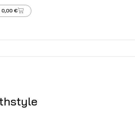
 0,00 €
thstyle