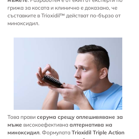
грижа за косата и клинично е доказано, че
съставките в Trioxidil™ действат по-бързо от
миноксидил
.
Това прави
серума срещу оплешивяване за
мъже
високоефективна
алтернатива на
миноксидил
. Формулата
Trioxidil Triple Action