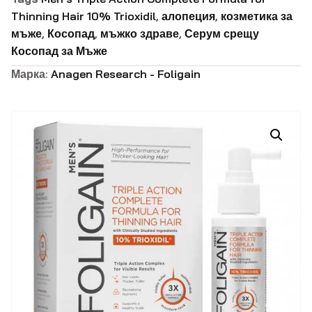
Thinning Hair 10% Trioxidil
,
алопеция
,
козметика за
мъже
,
Косопад
,
мъжко здраве
,
Серум срещу
Косопад за Мъже
Марка:
Anagen Research - Foligain