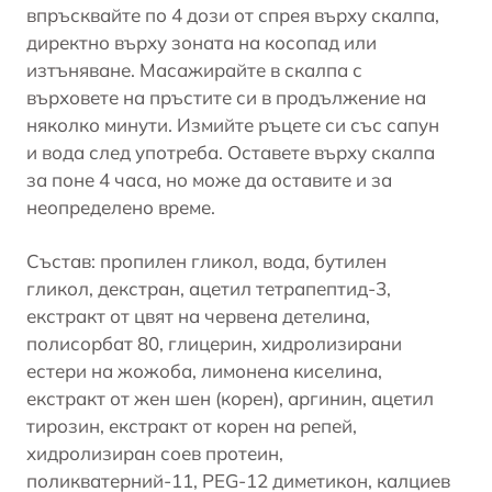
впръсквайте по 4 дози от спрея върху скалпа,
директно върху зоната на косопад или
изтъняване. Масажирайте в скалпа с
върховете на пръстите си в продължение на
няколко минути. Измийте ръцете си със сапун
и вода след употреба. Оставете върху скалпа
за поне 4 часа, но може да оставите и за
неопределено време.
Състав: пропилен гликол, вода, бутилен
гликол, декстран, ацетил тетрапептид-3,
екстракт от цвят на червена детелина,
полисорбат 80, глицерин, хидролизирани
естери на жожоба, лимонена киселина,
екстракт от жен шен (корен), аргинин, ацетил
тирозин, екстракт от корен на репей,
хидролизиран соев протеин,
поликватерний-11, PEG-12 диметикон, калциев