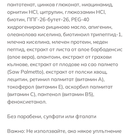
пантотенат, цинков глюконат, ниацинамид,
орнитин HCl, цитрулин, глюкозамин HCl,
биотин, ППГ-26-бутет-26, PEG-40
хидрогенирано рициново масло, апигенин,
олеанолова киселина, биотиноил трипептид-1,
млечна киселина, млечен протеин, меден
пептид, екстракт от листа от алое барбаденсис
(алое вера), алантоин, екстракт от грахови
кълнове, екстракт от плодове на сао палмето
(Saw Palmetto), екстракт от полски хвощ,
лецитин, ретинил палмитат (витамин А),
токоферол (витамин Е), аскорбил палмитат
(витамин С), пантенол (витамин В5),
феноксиетанол.
Без парабени, сулфати или фталати
Важно: Не използвайте, ако някое уплътнение