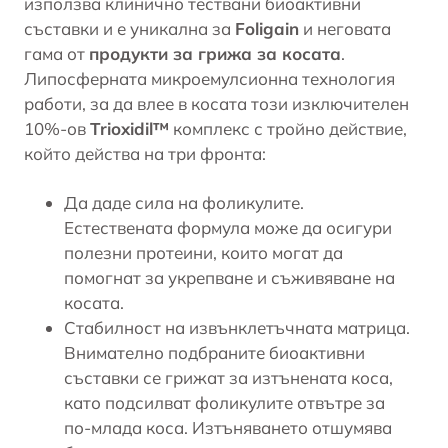
използва клинично тествани биоактивни
съставки и е уникална за
Foligain
и неговата
гама от
продукти за грижа за косата
.
Липосферната микроемулсионна технология
работи, за да влее в косата този изключителен
10%-ов
Trioxidil™
комплекс с тройно действие,
който действа на три фронта:
Да даде сила на фоликулите.
Естествената формула може да осигури
полезни протеини, които могат да
помогнат за укрепване и съживяване на
косата.
Стабилност на извънклетъчната матрица.
Внимателно подбраните биоактивни
съставки се грижат за изтънената коса,
като подсилват фоликулите отвътре за
по-млада коса. Изтъняването отшумява