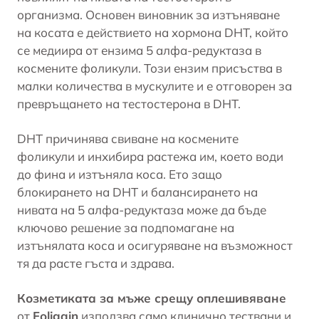
организма. Основен виновник за изтъняване
на косата е действието на хормона DHT, който
се медиира от ензима 5 алфа-редуктаза в
космените фоликули. Този ензим присъства в
малки количества в мускулите и е отговорен за
превръщането на тестостерона в DHT.
DHT причинява свиване на космените
фоликули и инхибира растежа им, което води
до фина и изтъняла коса. Ето защо
блокирането на DHT и балансирането на
нивата на 5 алфа-редуктаза може да бъде
ключово решение за подпомагане на
изтънялата коса и осигуряване на възможност
тя да расте гъста и здрава.
Козметиката за мъже срещу оплешивяване
от
Foligain
използва само клинично тествани и