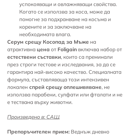
успокояващи и овлажняващи свойства.
Когато се използва за коса, може да
помогне за подхранване на косъма и
корените и за заключване на
необходимата влага.
Серум срещу Косопад за Мъже
на
атрактивна
цена
от
Foligain
включва набор от
естествени съставки
, които са преминали
през строги тестове и изследвания, за да се
гарантира най-високо качество. Специалната
формула, съставляваща този интензивен
локален
спрей срещу оплешивяване
, не
използва парабени, сулфати или фталати и не
е тествана върху животни.
Произведено в: САЩ
Препоръчителен прием:
Веднъж дневно