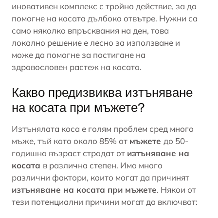
иновативен комплекс с тройно действие, за да
помогне на косата дълбоко отвътре. Нужни са
само няколко впръсквания на ден, това
локално решение е лесно за използване и
може да помогне за постигане на
здравословен растеж на
косата
.
Какво предизвиква изтъняване
на косата при мъжете?
Изтънялата коса е голям проблем сред много
мъже, тъй като около 85% от
мъжете
до 50-
годишна възраст страдат от
изтъняване на
косата
в различна степен. Има много
различни фактори, които могат да причинят
изтъняване на косата при мъжете
. Някои от
тези потенциални причини могат да включват: