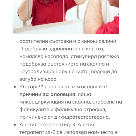
растителни съставки и аминокиселини.
Подобрява здравината на косата,
намалява косопада, стимулира растежа,
подобрява състоянието на скалпа и
неутрализира нарушенията, водещи до
загуба на коса.
Procapil™ е насочен към основните
причини за алопеция
: лоша
микроциркулация на скалпа, стареене на
фоликулите и фоликулна атрофия,
причинена от дихидротестостерона.
Ацетил тетрапептид-3. Ацетил
тетрапептид-3 се използва най-често в