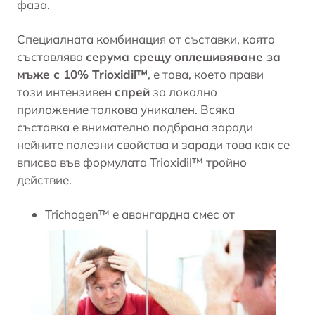
фаза.
Специалната комбинация от съставки, която
съставлява
серума срещу оплешивяване за
мъже с 10% Trioxidil™
, е това, което прави
този интензивен
спрей
за локално
приложение толкова уникален. Всяка
съставка е внимателно подбрана заради
нейните полезни свойства и заради това как се
вписва във формулата Trioxidil™ тройно
действие.
Trichogen™ е авангардна смес от