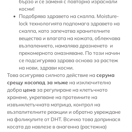
бързо и се заменя с повторно израснали
косми!
Подобрява здравето на скалпа. Moisture-
lock технологията подпомага здравето на
скалпа, като запечатва хранителните
вещества и влагата на кожата, облекчава
възпалението, намалява дразненето и
прекомерното омазняване. По този начин
се подсигурява здрава основа за растеж
на нови, здрави косми.
Това осигурява силното действие на
серума
срещу косопад за мъже
на изключително
добра
цена
за регулиране на клетъчното
хранене, укрепване на протеините на
извънклетъчната матрица, контрол на
възпалителните реакции и обратно увреждане
на фоликулите от DHT. Всичко това допринася
косата да навлезе в анагенна (растежна)