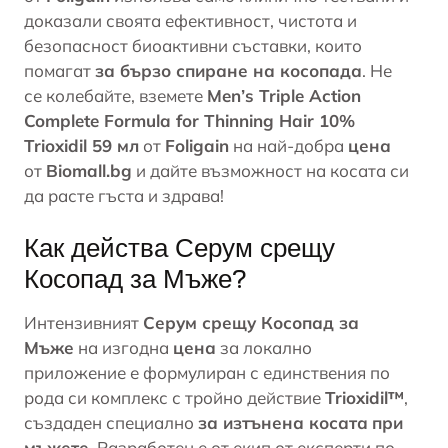
доказали своята ефективност, чистота и
безопасност биоактивни съставки, които
помагат
за бързо спиране на косопада
. Не
се колебайте, вземете
Men’s Triple Action
Complete Formula for Thinning Hair 10%
Trioxidil 59 мл
от
Foligain
на най-добра
цена
от
Biomall.bg
и дайте възможност на косата си
да расте гъста и здрава!
Как действа Серум срещу
Косопад за Мъже?
Интензивният
Серум срещу Косопад за
Мъже
на изгодна
цена
за локално
приложение е формулиран с единствения по
рода си комплекс с тройно действие
Trioxidil™
,
създаден специално
за изтънена косата
при
мъжете
. Разработен е от екип от експерти по