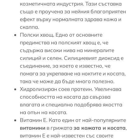
козметичната индустрия. Тази съставка
също е проучена за нейния благоприятен
ефект върху нормалната здрава кожа и
скалпа.
Полски хвощ
. Едно от основните
предимства на полският хвощ е, че
съдържа високи нива на минералите
силиций и селен. Силициевият диоксид е
съединение, за което е известно, че
помага за укрепване на ноктите и косата,
така че може да бъде много полезно.
Хидролизиран соев протеин. Увеличава
способността на косата да свързва
влагата и специално подобрява якостта
на опън на косата.
Витамин Е. Като един от най-популярните
витамини
в грижата
за кожата и косата
,
витамин Е
е най-известен със своите