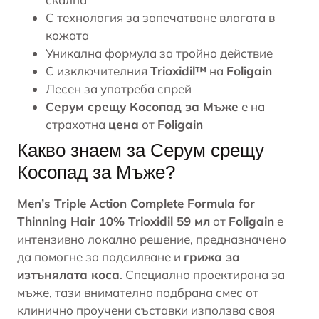
С технология за запечатване влагата в
кожата
Уникална формула за тройно действие
С изключителния
Trioxidil™
на
Foligain
Лесен за употреба спрей
Серум срещу Косопад за Мъже
е на
страхотна
цена
от
Foligain
Какво знаем за Серум срещу
Косопад за Мъже?
Men’s Triple Action Complete Formula for
Thinning Hair 10% Trioxidil 59 мл
от
Foligain
е
интензивно локално решение, предназначено
да помогне за подсилване и
грижа за
изтънялата коса
. Специално проектирана за
мъже, тази внимателно подбрана смес от
клинично проучени съставки използва своя