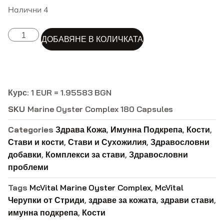
Налични 4
ALTERNATIVE:
ДОБАВЯНЕ В КОЛИЧКАТА
Курс: 1 EUR = 1.95583 BGN
SKU
Marine Oyster Complex 180 Capsules
Categories
Здрава Кожа
,
Имунна Подкрепа
,
Кости
,
Стави и кости
,
Стави и Сухожилия
,
Здравословни
добавки
,
Комплекси за стави
,
Здравословни
проблеми
Tags
McVital Marine Oyster Complex
,
McVital
Черупки от Стриди
,
здраве за кожата
,
здрави стави
,
имунна подкрепа
,
Кости