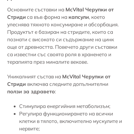
Основните съставки на
McVital Черупки от
Стриди
са във форма на
капсули
, което
улеснява тяхното консумиране и абсорбация.
Продуктът е базиран на стридите, които са
познати с високото си съдържание на цинк
още от древността. Повечето други съставки
са известни със своята роля в храненето и
терапията през миналите векове.
Уникалният състав на
McVital Черупки от
Стриди
включва следните допълнителни
ползи за здравето
:
Стимулира енергийния метаболизъм;
Регулира функционирането на всички
клетки в тялото, включително мускулите и
нервите;