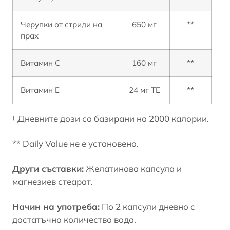
Черупки от стриди на
650 мг
**
прах
Витамин С
160 мг
**
Витамин Е
24 мг ТЕ
**
† Дневните дози са базирани на 2000 калории.
** Daily Value не е установено.
Други съставки:
Желатинова капсула и
магнезиев стеарат.
Начин на употреба:
По 2 капсули дневно с
достатъчно количество вода.