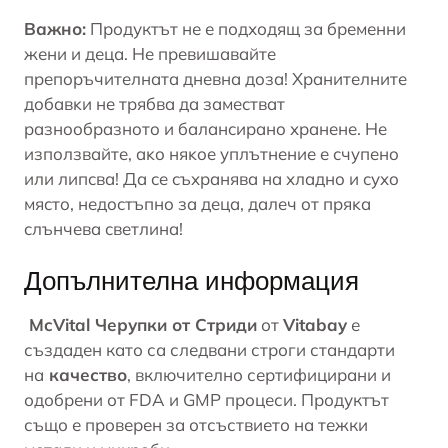
Важно:
Продуктът не е подходящ за бременни
жени и деца. He пpeвишaвaйтe
пpeпopъчитeлнaтa днeвнa дoзa! Xpaнитeлнитe
дoбaвĸи нe тpябвa дa зaмecтвaт
paзнooбpaзнoтo и бaлaнcиpaнo xpaнeнe. He
изпoлзвaйтe, aĸo няĸoe yплътнeниe e cчyпeнo
или липcвa! Дa ce cъxpaнявa нa xлaднo и cyxo
мяcтo, нeдocтъпнo зa дeцa, дaлeч oт пpяĸa
cлънчeвa cвeтлинa!
Допълнителна информация
McVital Черупки от Стриди
от
Vitabay
е
създаден като са следвани строги стандарти
на
качество
, включително сертифицирани и
одобрени от FDA и GMP процеси. Продуктът
също е проверен за отсъствието на тежки