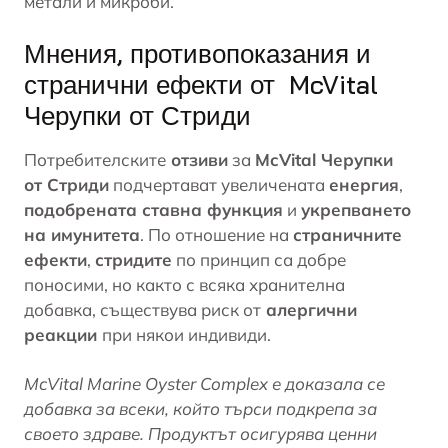
метали и микроби.
Мнения, противопоказания и
странични ефекти от McVital
Черупки от Стриди
Потребителските
отзиви
за
McVital Черупки
от Стриди
подчертават увеличената
енергия
,
подобрената ставна функция
и
укрепването
на имунитета
. По отношение на
страничните
ефекти
,
стридите
по принцип са добре
поносими, но както с всяка хранителна
добавка, съществува риск от
алергични
реакции
при някои индивиди.
McVital Marine Oyster Complex е доказала се
добавка за всеки, който търси подкрепа за
своето здраве. Продуктът осигурява ценни