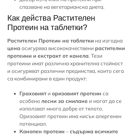
спазване на вегетарианска диета.
Как действа Растителен
Протеин на таблетки?
Растителен Протеин на таблетки
на изгодна
цена
осигурява висококачествени
растителни
протеини и екстракт от канела
. Тези
протеини имат различна хранителна стойност
и осигуряват различни предимства, които сега
са комбинирани в един продукт:
Граховият
и
оризовият протеин
са
особено
лесни за смилане
и могат да се
използват много добре от тялото.
Оризовият протеин
има нисък алергенен
потенциал.
Конопен протеин
–
съдържа
всичките