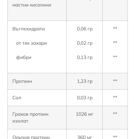
мастни киселини
Въглехидрати
0,06 гр
**
от тях захари
0,02 гр
**
фибри
0,13 гр
**
Протеин
1,23 гр
**
Сол
0,03 гр
**
Грахов протеин
1026 мг
**
изолат
Оризов протеин
360 мг
**