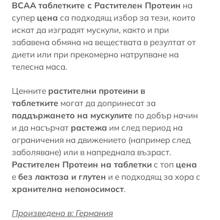
BCAA
таблетките с Растителен Протеин
на
супер
цена
са подходящ избор за тези, които
искат да изградят мускули, както и при
забавена обмяна на веществата в резултат от
диети или при прекомерно натрупване на
телесна маса.
Ценните
растителни протеини в
таблетките
могат да допринесат за
поддържането на мускулите
по добър начин
и да насърчат
растежа
им след период на
ограничения на движението (например след
заболяване) или в напреднала възраст.
Растителен Протеин на таблетки
с топ
цена
е
без лактоза и глутен
и е подходящ за хора с
хранителна непоносимост
.
Произведено в: Германия