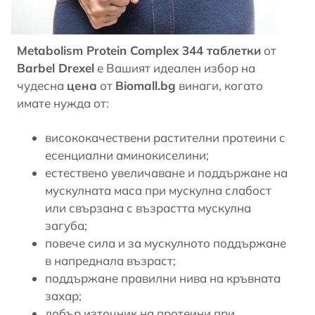
Metabolism Protein Complex 344 таблетки
от
Barbel Drexel
е Вашият идеален избор на
чудесна
цена
от
Biomall.bg
винаги, когато
имате нужда от:
висококачествени растителни протеини с
есенциални аминокиселини;
естествено увеличаване и поддържане на
мускулната маса
при мускулна слабост
или свързана с възрастта мускулна
загуба;
повече сила и за мускулното поддържане
в напреднала възраст;
поддържане правилни нива на кръвната
захар;
добър източник на протеини при