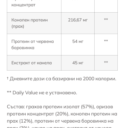
концентрат
Конопен протеин
216,67 мг
**
(прах)
Протеин от червена
54 мг
**
боровинка
Екстракт от канела
45 мг
**
† Дневните дози са базирани на 2000 калории.
** Daily Value не е установено.
Състав: грахов протеин изолат (57%), оризов
протеин концентрат (20%), конопен протеин на
прах (12%), протеин от червена боровинка на
прах (3%), какао на прах, екстракт от канела