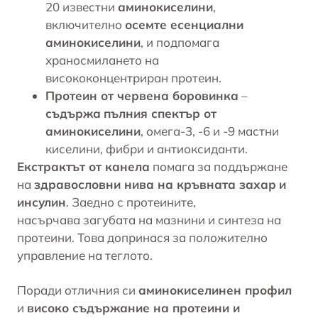
20 известни
аминокиселини
,
включително
осемте есенциални
аминокиселини
, и подпомага
храносмилането на
висококонцентриран протеин.
Протеин от червена боровинка
–
съдържа
пълния спектър от
аминокиселини
,
омега-3
, -6 и -9 мастни
киселини, фибри и антиоксиданти.
Екстрактът от канела
помага за поддържане
на
здравословни нива на кръвната захар
и
инсулин
. Заедно с протеините,
насърчава загубата на мазнини и синтеза на
протеини. Това допринася за положително
управление на теглото.
Поради отличния си
аминокиселинен профил
и
високо съдържание на протеини и