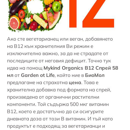
Ако сте вегетарианец или
веган
, добавянето
на В12 към хранителния Ви режим е
изключително важно, за да не страдате от
последиците от неговия дефицит. Точно тук
идва на помощ
Mykind Organics B12 Спрей 58
мл
от
Garden ot Life
, който ние в
БиоМол
предлагаме на страхотна
цена
. Това е
хранителна добавка под формата на спрей,
произведена от органични растителни
компоненти. Той съдържа 500 мкг витамин
В12, което е достатъчно да си осигурите
дневната доза от този В витамин. И тъй като
продуктът е подходящ за вегетарианци и