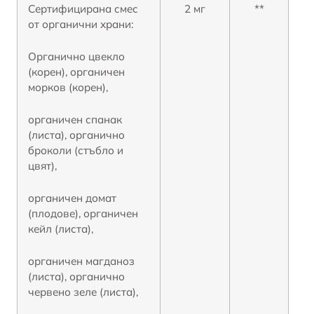
Сертифицирана смес
2 мг
**
от органични храни:
Органично цвекло
(корен), органичен
морков (корен),
органичен спанак
(листа), органичнo
броколи (стъбло и
цвят),
органичен домат
(плодове), органичен
кейл (листа),
органичен магданоз
(листа), органично
червено зеле (листа),