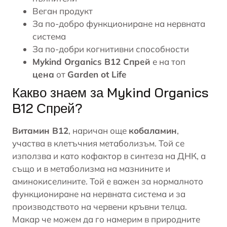
Веган продукт
За по-добро функциониране на нервната
система
За по-добри когнитивни способности
Mykind Organics B12 Спрей
е на топ
цена
от
Garden ot Life
Какво знаем за Mykind Organics
B12 Спрей?
Витамин В12
, наричан още
кобаламин
,
участва в клетъчния метаболизъм. Той се
използва и като кофактор в синтеза на ДНК, а
също и в метаболизма на мазнините и
аминокиселините
. Той е важен за нормалното
функциониране на нервната система и за
производството на червени кръвни телца.
Макар че можем да го намерим в природните