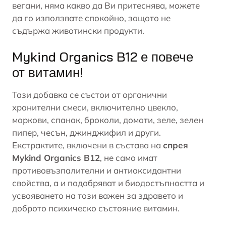
вегани, няма какво да Ви притеснява, можете
да го използвате спокойно, защото не
съдържа животински продукти.
Mykind Organics B12 е повече
от витамин!
Тази добавка се състои от органични
хранителни смеси, включително
цвекло
,
моркови, спанак, броколи, домати, зеле, зелен
пипер,
чесън
, джинджифил и други.
Екстрактите, включени в състава на
спрея
Mykind Organics B12
, не само имат
противовъзпалителни и антиоксидантни
свойства, а и подобряват и биодостъпността и
усвояването на този важен за здравето и
доброто психическо състояние витамин.