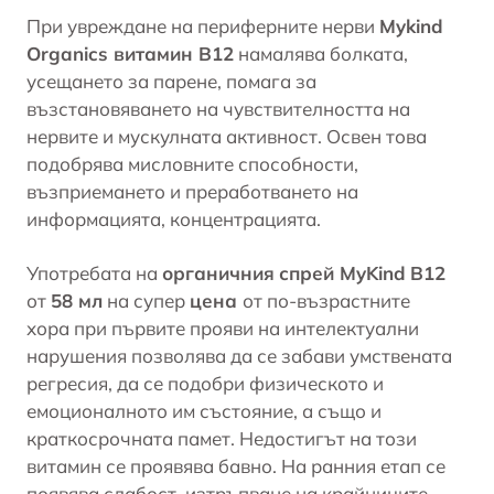
При увреждане на периферните нерви
Mykind
Organics витамин B12
намалява болката,
усещането за парене, помага за
възстановяването на чувствителността на
нервите и мускулната активност. Освен това
подобрява мисловните способности,
възприемането и преработването на
информацията, концентрацията.
Употребата на
органичния
спрей
MyKind
В12
от
58 мл
на супер
цена
от по-възрастните
хора при първите прояви на интелектуални
нарушения позволява да се забави умствената
регресия, да се подобри физическото и
емоционалното им състояние, а също и
краткосрочната памет. Недостигът на този
витамин се проявява бавно. На ранния етап се
появява слабост, изтръпване на крайниците,