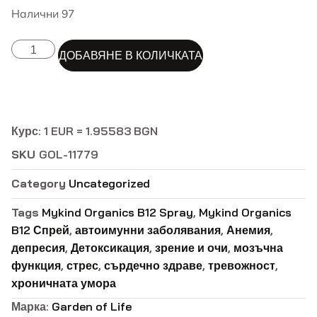
Налични 97
ALTERNATIVE:
ДОБАВЯНЕ В КОЛИЧКАТА
Курс: 1 EUR = 1.95583 BGN
SKU
GOL-11779
Category
Uncategorized
Tags
Mykind Organics B12 Spray
,
Mykind Organics
B12 Спрей
,
автоимунни заболявания
,
Анемия
,
депресия
,
Детоксикация
,
зрение и очи
,
мозъчна
функция
,
стрес
,
сърдечно здраве
,
тревожност
,
хроничната умора
Марка:
Garden of Life