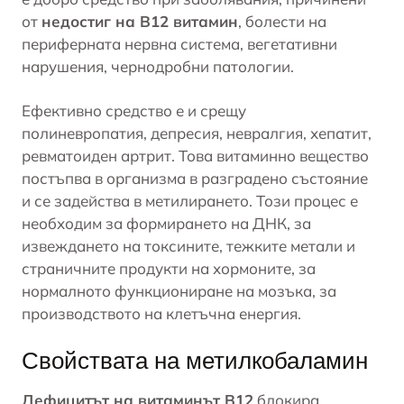
от
недостиг на В12 витамин
, болести на
периферната нервна система, вегетативни
нарушения, чернодробни патологии.
Ефективно средство е и срещу
полиневропатия,
депресия
, невралгия, хепатит,
ревматоиден артрит. Това витаминно вещество
постъпва в организма в разградено състояние
и се задейства в метилирането. Този процес е
необходим за формирането на ДНК, за
извеждането на токсините, тежките метали и
страничните продукти на хормоните, за
нормалното функциониране на мозъка, за
производството на клетъчна енергия.
Свойствата на метилкобаламин
Дефицитът на витаминът В12
блокира