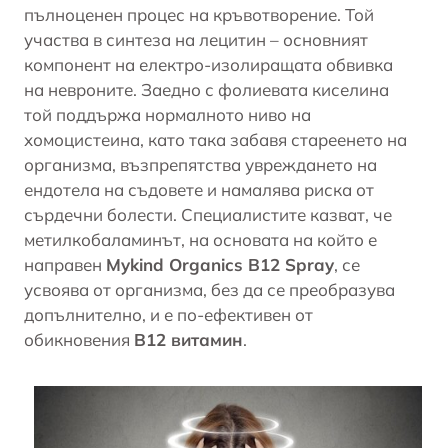
пълноценен процес на кръвотворение. Той
участва в синтеза на лецитин – основният
компонент на електро-изолиращата обвивка
на невроните. Заедно с фолиевата киселина
той поддържа нормалното ниво на
хомоцистеина, като така забавя стареенето на
организма, възпрепятства увреждането на
ендотела на съдовете и намалява риска от
сърдечни болести
. Специалистите казват, че
метилкобаламинът, на основата на който е
направен
Mykind Organics B12 Spray
, се
усвоява от организма, без да се преобразува
допълнително, и е по-ефективен от
обикновения
В12 витамин
.