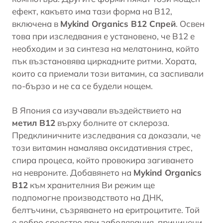
ефект, какъвто има тази форма на В12,
включена в
Mykind Organics B12 Спрей
. Освен
това при изследвания е установено, че В12 е
необходим и за синтеза на
мелатонина
, който
пък възстановява циркадните ритми. Хората,
които са приемали този витамин, са заспивали
по-бързо и не са се будели нощем.
В Япония са изучавали въздействието на
метил В12
върху болните от склероза.
Предклиничните изследвания са доказали, че
този витамин намалява
оксидативния стрес
,
спира процеса, който провокира загиването
на невроните. Добавянето на
Mykind Organics
B12
към хранителния Ви режим ще
подпомогне производството на ДНК,
белтъчини, съзряването на еритроцитите. Той
е добро средство при заболявания, причинени