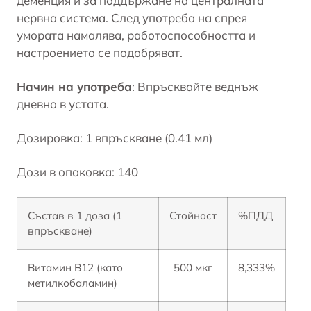
деменция и за поддържане на централната
нервна система. След употреба на спрея
умората намалява, работоспособността и
настроението се подобряват.
Начин на употреба
: Впръсквайте веднъж
дневно в устата.
Дозировка: 1 впръскване (0.41 мл)
Дози в опаковка: 140
Състав в 1 доза (1
Стойност
%ПДД
впръскване)
Витамин В12 (като
500 мкг
8,333%
метилкобаламин)