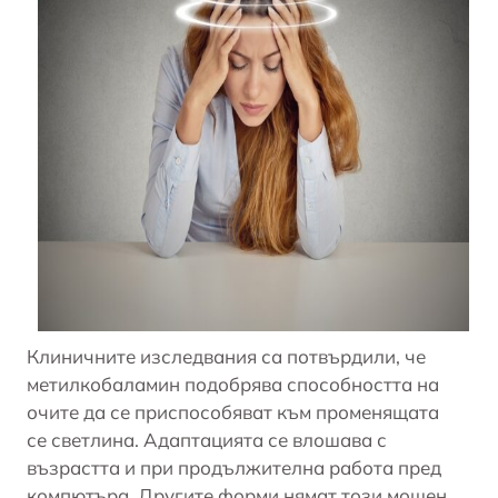
Клиничните изследвания са потвърдили, че
метилкобаламин подобрява способността на
очите да се приспособяват към променящата
се светлина. Адаптацията се влошава с
възрастта и при продължителна работа пред
компютъра. Другите форми нямат този мощен