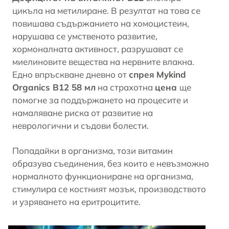
цикъла на метилиране. В резултат на това се
повишава съдържанието на хомоцистеин,
нарушава се умственото развитие,
хормоналната активност, разрушават се
миелиновите вещества на нервните влакна.
Едно впръскване дневно от
спрея
Mykind
Organics B12 58 мл
на страхотна
цена
ще
помогне за поддържането на процесите и
намаляване риска от развитие на
неврологични и съдови болести.
Попадайки в организма, този витамин
образува съединения, без които е невъзможно
нормалното функциониране на организма,
стимулира се костният мозък, производството
и узряването на еритроцитите.