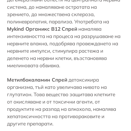
система, до намаляване остротата на
зрението
, до множествена склероза,
полиневропатия, парализа. Употребата на
Mykind Органикс B12
Спрей
намалява
интензивността на процеса на разрушаване на
нервните влакна, подобрява провеждането на
нервните импулси, стимулира растежа и
деленето на нервни клетки, възстановява
миелиновата обвивка.
Метилбокаламин Спрей
детоксикира
организма, тъй като увеличава нивото на
глутатион. Това вещество защитава клетките
от окисляване и от токсични агенти, от
продуктите на разпад на
алкохола
, намалява
хепатоксичността на противораковите и
другите препарати.