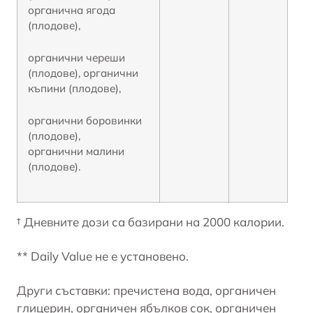
органична ягода
(плодове),
органични череши
(плодове), органични
къпини (плодове),
органични боровинки
(плодове),
органични малини
(плодове).
† Дневните дози са базирани на 2000 калории.
** Daily Value не е установено.
Други съставки: пречистена вода, органичен
глицерин, органичен ябълков сок, органичен