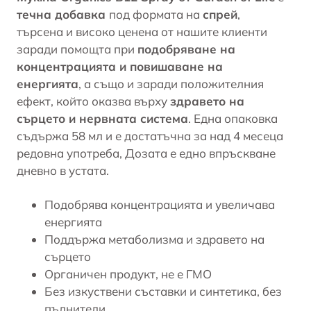
течна добавка
под формата на
спрей
,
търсена и високо ценена от нашите клиенти
заради помощта при
подобряване на
концентрацията и повишаване на
енергията
, а също и заради положителния
ефект, който оказва върху
здравето на
сърцето и нервната система
. Една опаковка
съдържа 58 мл и е достатъчна за над 4 месеца
редовна употреба, Дозата е едно впръскване
дневно в устата.
Подобрява концентрацията и увеличава
енергията
Поддържа
метаболизма
и здравето на
сърцето
Органичен продукт, не е ГМО
Без изкуствени съставки и синтетика, без
пълнители