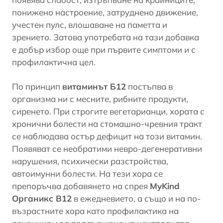
понижено
настроение
, затруднено движение,
учестен пулс, влошаване на паметта и
зрението. Затова употребата на тази добавка
е добър избор още при първите симптоми и с
профилактична цел.
По принцип
витаминът Б12
постъпва в
организма ни с месните, рибните продукти,
сиренето. При строгите
вегетарианци
, хората с
хронични болести на стомашно-чревния тракт
се наблюдава остър дефицит на този витамин.
Появяват се необратими невро-дегенеративни
нарушения, психически разстройства,
автоимунни болести. На тези хора се
препоръчва добавянето на спрея
MyKind
Органикс
В12
в ежедневието, а също и на по-
възрастните хора като профилактика на