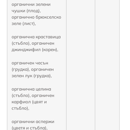
органични зелени
чушки (плод),
органично брюкселско
зеле (лист),
органична краставица
(стъбло), органичен
джинджифил (корен),
органичен чесън
(грудка), органичен
зелен лук (грудка),
органична целина
(стъбло), органичен
карфиол (цвят и
стъбло),
органични аспержи
(цветя и стъбла),