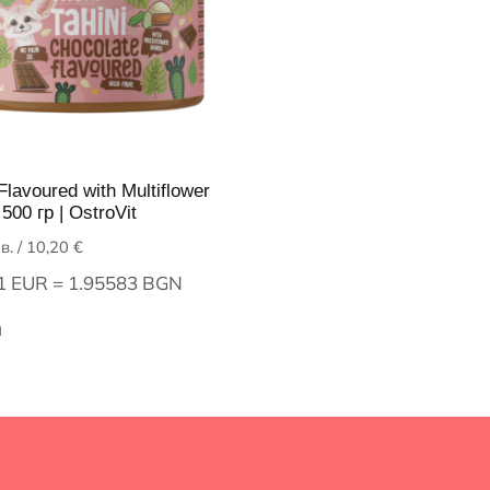
 Flavoured with Multiflower
500 гр | OstroVit
в.
/ 10,20 €
 1 EUR = 1.95583 BGN
и