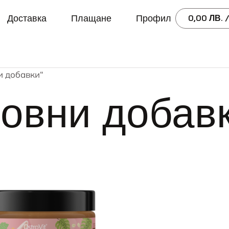
Доставка
Плащане
Профил
0,00
ЛВ.
/
и добавки“
овни добав