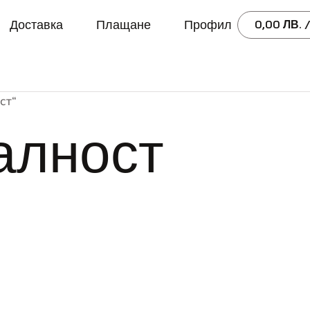
Доставка
Плащане
Профил
0,00
ЛВ.
/
ст“
алност