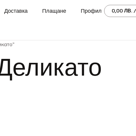
Доставка
Плащане
Профил
0,00
ЛВ.
/
икато“
Деликато