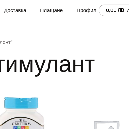
Доставка
Плащане
Профил
0,00
ЛВ.
/
лант“
тимулант