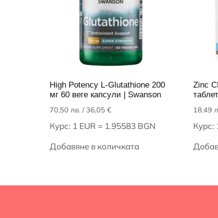
High Potency L-Glutathione 200
Zinc C
мг 60 веге капсули | Swanson
таблет
70,50
лв.
/ 36,05 €
18,49
л
Курс: 1 EUR = 1.95583 BGN
Курс:
Добавяне в количката
Добав