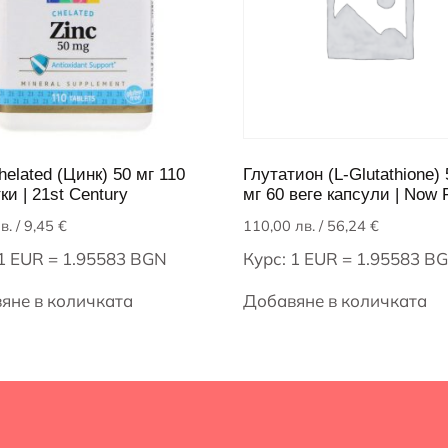
helated (Цинк) 50 мг 110
Глутатион (L-Glutathione)
ки | 21st Century
мг 60 веге капсули | Now 
в.
/ 9,45 €
110,00
лв.
/ 56,24 €
 1 EUR = 1.95583 BGN
Курс: 1 EUR = 1.95583 B
яне в количката
Добавяне в количката