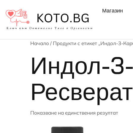
Магазин
Начало
/ Продукти с етикет „Индол-3-Ка
Индол-3-
Ресвера
Показване на единствения резултат