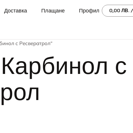
Доставка
Плащане
Профил
0,00
ЛВ.
/
рбинол с Ресвератрол“
Карбинол с
трол