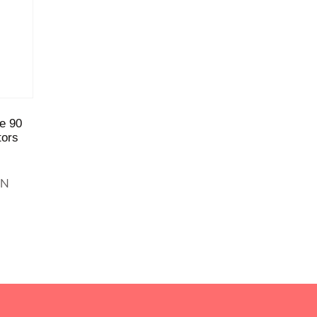
e 90
tors
GN