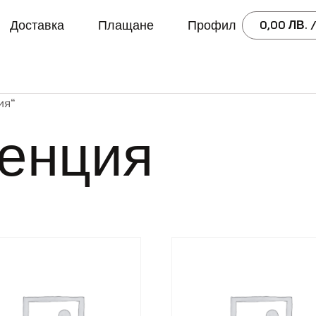
Доставка
Плащане
Профил
0,00
ЛВ.
/
ия“
ненция