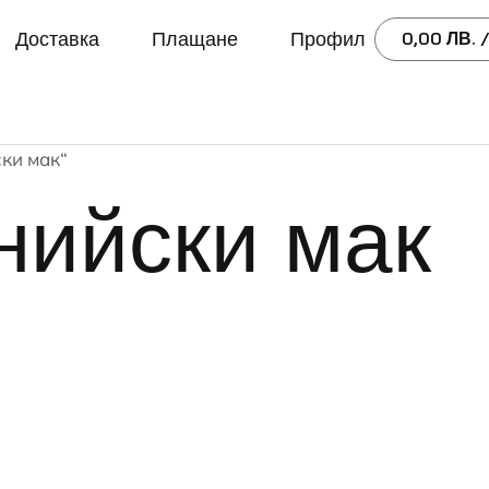
Доставка
Плащане
Профил
0,00
ЛВ.
/
ски мак“
нийски мак