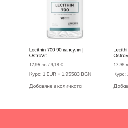
Lecithin 700 90 капсули |
Lecith
OstroVit
OstroV
17,95
лв.
/ 9,18 €
17,95
л
Курс: 1 EUR = 1.95583 BGN
Курс:
Добавяне в количката
Добав