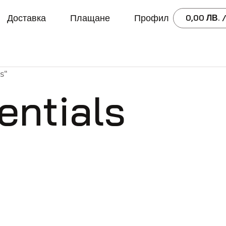
Доставка
Плащане
Профил
0,00
ЛВ.
/
s“
entials