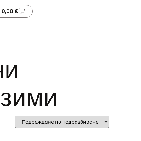
 0,00 €
ни
нзими