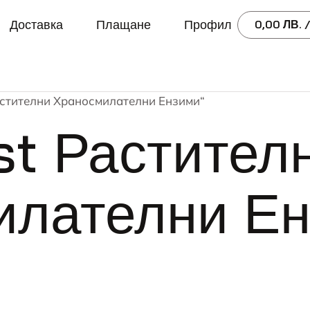
Доставка
Плащане
Профил
0,00
ЛВ.
/
Растителни Храносмилателни Ензими“
t Растител
илателни Е