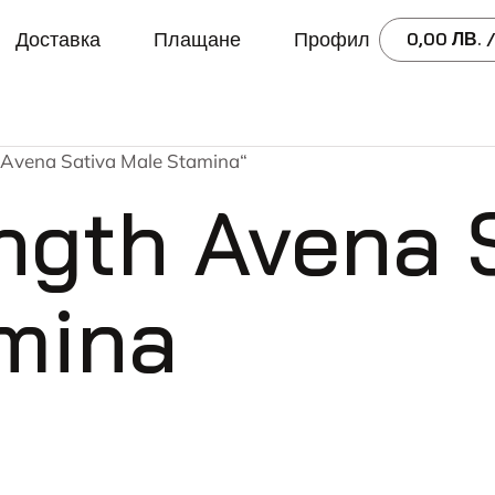
Доставка
Плащане
Профил
0,00
ЛВ.
/
 Avena Sativa Male Stamina“
ngth Avena 
mina