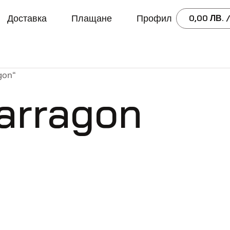
Доставка
Плащане
Профил
0,00
ЛВ.
/
gon“
Tarragon