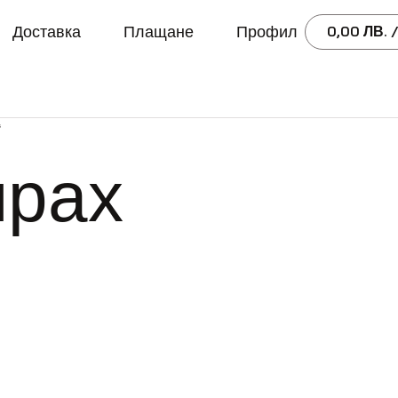
Доставка
Плащане
Профил
0,00
ЛВ.
/
“
прах