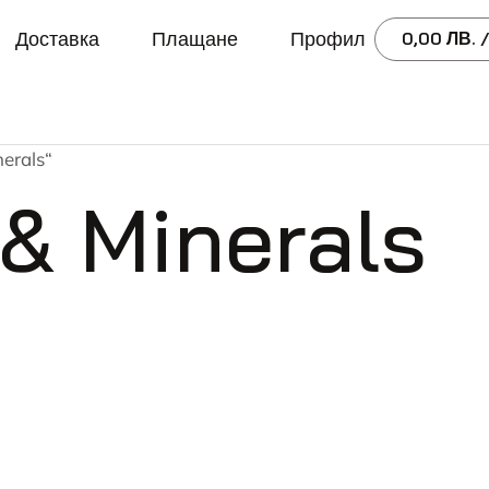
Доставка
Плащане
Профил
0,00
ЛВ.
/
nerals“
 & Minerals