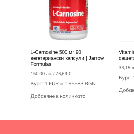
L-Carnosine 500 мг 90
Vitami
вегетариански капсули | Jarrow
сашет
Formulas
33,15
л
150,00
лв.
/ 76,69 €
Курс:
Курс: 1 EUR = 1.95583 BGN
Добав
Добавяне в количката