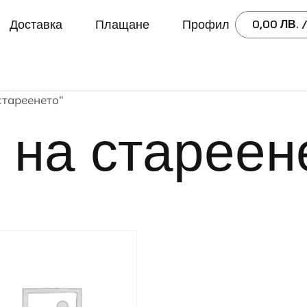
Доставка
Плащане
Профил
0,00
ЛВ.
/
стареенето“
 на стареен