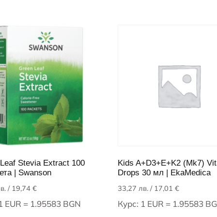
Leaf Stevia Extract 100
Kids A+D3+E+K2 (Mk7) Vi
ета | Swanson
Drops 30 мл | EkaMedica
в.
/ 19,74 €
33,27
лв.
/ 17,01 €
 1 EUR = 1.95583 BGN
Курс: 1 EUR = 1.95583 B