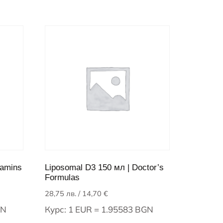
tamins
Liposomal D3 150 мл | Doctor’s
Formulas
28,75
лв.
/ 14,70 €
GN
Курс: 1 EUR = 1.95583 BGN