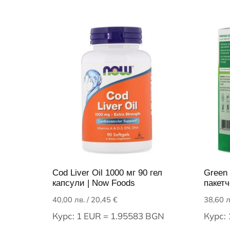
Cod Liver Oil 1000 мг 90 гел
Green 
капсули | Now Foods
пакетч
40,00
лв.
/ 20,45 €
38,60
л
Курс: 1 EUR = 1.95583 BGN
Курс: