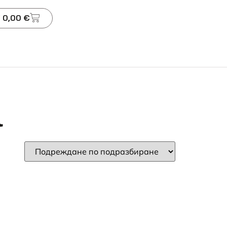
 0,00 €
а