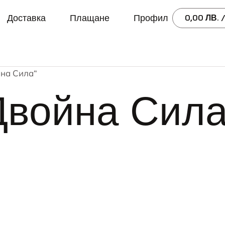
Доставка
Плащане
Профил
0,00
ЛВ.
/
йна Сила“
Двойна Сил