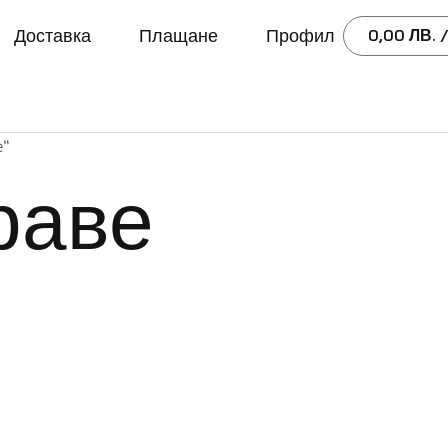
Доставка
Плащане
Профил
0,00
ЛВ.
/
е“
раве