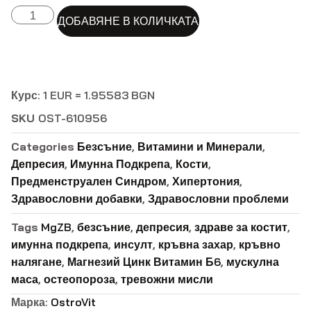
ALTERNATIVE:
ДОБАВЯНЕ В КОЛИЧКАТА
Курс: 1 EUR = 1.95583 BGN
SKU
OST-610956
Categories
Безсъние
,
Витамини и Минерали
,
Депресия
,
Имунна Подкрепа
,
Кости
,
Предменструален Синдром
,
Хипертония
,
Здравословни добавки
,
Здравословни проблеми
Tags
MgZB
,
безсъние
,
депресия
,
здраве за костит
,
имунна подкрепа
,
инсулт
,
кръвна захар
,
кръвно
налягане
,
Магнезий Цинк Витамин Б6
,
мускулна
маса
,
остеопороза
,
тревожни мисли
Марка:
OstroVit