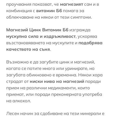
проучвания показват, че
магнезият
сам и в
комбинация с
витамин Б6
помага за
облекчаване на някои от тези симптоми.
Магнезий Цинк Витамин Б6
изгражда
мускулна сила и издръжливост
, ускорява
възстановяването на мускулите и
подобрява
качеството на съня
.
Възможно е да загубите цинк и магнезий,
когато се потите много или уринирате, но
загубата обикновено е временна. Някои хора
страдат от
ниски нива на магнезий
поради
прием на различни медикаменти, които
приемат, или поради прекомерната употреба
на алкохол.
Лесен начин за сдобиване на тези минерали е