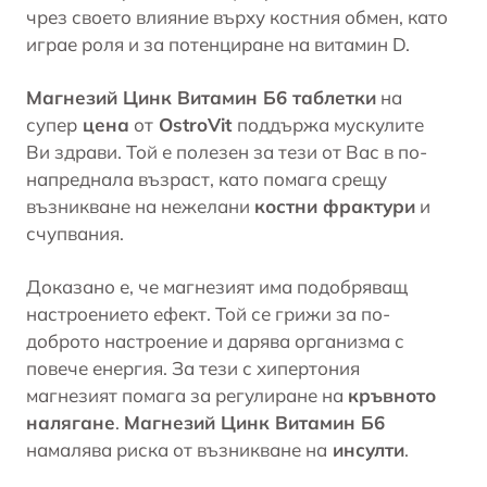
чрез своето влияние върху костния обмен, като
играе роля и за потенциране на
витамин D
.
Магнезий Цинк Витамин Б6 таблетки
на
супер
цена
от
OstroVit
поддържа мускулите
Ви здрави. Той е полезен за тези от Вас в по-
напреднала възраст, като помага срещу
възникване на нежелани
костни фрактури
и
счупвания.
Доказано е, че магнезият има подобряващ
настроението ефект. Той се грижи за по-
доброто настроение и дарява организма с
повече енергия. За тези с хипертония
магнезият помага за регулиране на
кръвното
налягане
.
Магнезий Цинк Витамин Б6
намалява риска от възникване на
инсулти
.