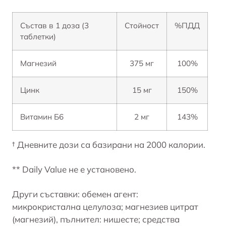
Състав в 1 доза (3
Стойност
%ПДД
таблетки)
Магнезий
375 мг
100%
Цинк
15 мг
150%
Витамин Б6
2 мг
143%
† Дневните дози са базирани на 2000 калории.
** Daily Value не е установено.
Други съставки: обемен агент:
микрокристална целулоза; магнезиев цитрат
(магнезий), пълнител: нишесте; средства