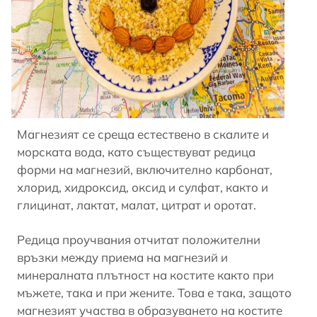
Магнезият се среща естествено в скалите и
морската вода, като съществуват редица
форми на магнезий, включително карбонат,
хлорид, хидроксид, оксид и сулфат, както и
глицинат, лактат, малат, цитрат и оротат.
Редица проучвания отчитат положителни
връзки между приема на магнезий и
минералната плътност на костите както при
мъжете, така и при жените. Това е така, защото
магнезият участва в образуването на костите