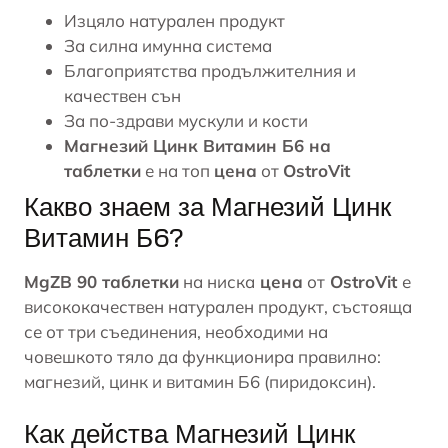
Изцяло натурален продукт
За силна
имунна система
Благоприятства продължителния и
качествен сън
За по-здрави мускули и кости
Магнезий Цинк Витамин Б6 на
таблетки
е на топ
цена
от
OstroVit
Какво знаем за Магнезий Цинк
Витамин Б6?
MgZB 90 таблетки
на ниска
цена
от
OstroVit
е
висококачествен натурален продукт, състояща
се от три съединения, необходими на
човешкото тяло да функционира правилно:
магнезий, цинк и витамин Б6 (пиридоксин).
Как действа Магнезий Цинк