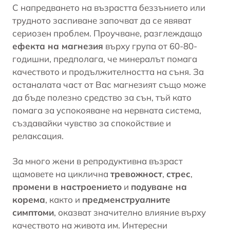
С напредването на възрастта
беззънието
или
трудното заспиване започват да се явяват
сериозен проблем. Проучване, разглеждащо
ефекта на магнезия
върху група от 60-80-
годишни, предполага, че минералът помага
качеството и продължителността на съня. За
останалата част от Вас магнезият също може
да бъде полезно средство за сън, тъй като
помага за успокояване на нервната система,
създавайки чувство за спокойствие и
релаксация.
За много жени в репродуктивна възраст
щамовете на циклична
тревожност
,
стрес
,
промени в настроението
и
подуване на
корема
, както и
предменструалните
симптоми
, оказват значително влияние върху
качеството на живота им. Интересни