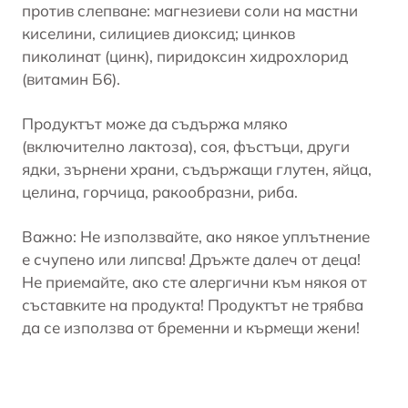
против слепване: магнезиеви соли на мастни
киселини, силициев диоксид; цинков
пиколинат (цинк), пиридоксин хидрохлорид
(витамин Б6).
Продуктът може да съдържа мляко
(включително лактоза), соя, фъстъци, други
ядки, зърнени храни, съдържащи глутен, яйца,
целина, горчица, ракообразни, риба.
Важно: Не използвайте, ако някое уплътнение
е счупено или липсва! Дръжте далеч от деца!
Не приемайте, ако сте алергични към някоя от
съставките на продукта! Продуктът не трябва
да се използва от бременни и кърмещи жени!