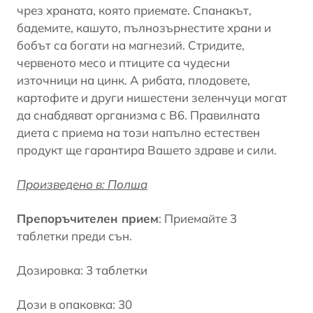
чрез храната, която приемате. Спанакът,
бадемите, кашуто, пълнозърнестите храни и
бобът са богати на магнезий. Стридите,
червеното месо и птиците са чудесни
източници на цинк. А рибата, плодовете,
картофите и други нишестени зеленчуци могат
да снабдяват организма с B6. Правилната
диета с приема на този напълно естествен
продукт ще гарантира Вашето здраве и сили.
Произведено в: Полша
Препоръчителен прием
: Приемайте 3
таблетки преди сън.
Дозировка: 3 таблетки
Дози в опаковка: 30