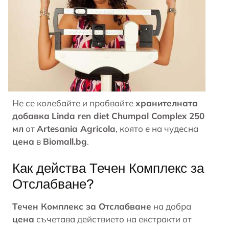
Не се колебайте и пробвайте
хранителната
добавка
Linda ren diet Chumpal Complex 250
мл
от
Artesania Agricola
, която е на чудесна
цена
в
Biomall.bg
.
Как действа Течен Комплекс за
Отслабване?
Течен Комплекс за Отслабване
на добра
цена
съчетава действието на екстракти от