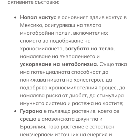
активните съставки:
Нопал кактус
е основният ядлив кактус в
Мексико, осигуряващ на тялото
многобройни ползи, включително:
спомага за подобряване на
храносмилането,
загубата на тегло
,
намаляване на възпалението и
ускоряване на метаболизма
. Също така
има потенциалната способност да
понижава нивата на холестерол, да
подобрява храносмилателния процес, да
намалява риска от диабет, да стимулира
имунната система и растежа на костите;
Гуарана
е пълзящо растение, което се
среща в амазонската джунгла и
Бразилия. Това растение е естествен
неизчерпаем източник на енергия и