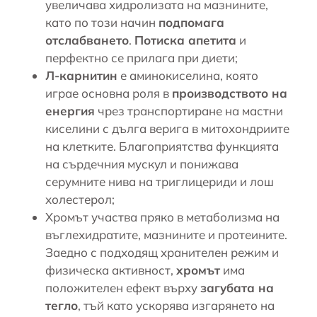
увеличава хидролизата на мазнините,
като по този начин
подпомага
отслабването
.
Потиска апетита
и
перфектно се прилага при диети;
Л-карнитин
е аминокиселина, която
играе основна роля в
производството на
енергия
чрез транспортиране на мастни
киселини с дълга верига в митохондриите
на клетките. Благоприятства функцията
на сърдечния мускул и понижава
серумните нива на триглицериди и лош
холестерол;
Хромът
участва пряко в метаболизма на
въглехидратите, мазнините и протеините.
Заедно с подходящ хранителен режим и
физическа активност,
хромът
има
положителен ефект върху
загубата на
тегло
, тъй като ускорява изгарянето на