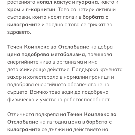
растенията
нопал кактус
и
гуарана
, както и
хром
и
л-карнитин
. Това са четири активни
съставки, които носят ползи в
борбата с
килограмите
и заедно с това се грижат за
здравето.
Течен Комплекс за Отслабване
на добра
цена
подобрява метаболизма
, повишава
енергийните нива в организма и има
детоксикиращо действие. Поддържа кръвната
захар и холестерола в нормални граници и
подобрява енергийното обезпечаване на
сърцето. Всичко това води до подобрена
физическа и умствена работоспособност.
Отличната подкрепа на
Течен Комплекс за
Отслабване
на изгодна
цена
в
борбата с
килограмите
се дължи на действието на