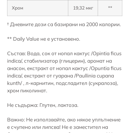
Хром
19,32 мкг
**
† Дневните дози са базирани на 2000 калории.
** Daily Value не е установено.
Състав: Вода, сок от нопал кактус /Opintia ficus
indica/, стабилизатор (глицерин), аромат на
анасон, екстракт от нопал кактус /Opuntia ficus
indica/, eкстракт от гуарана /Paullinia cupana
kunth/ , л-карнитин, подсладител (сукралоза),
хром пиколинат.
Не съдържа: Глутен, лактоза.
Важно: Не използвайте, ако някое уплътнение
е счупено или липсва! Не е заместител на