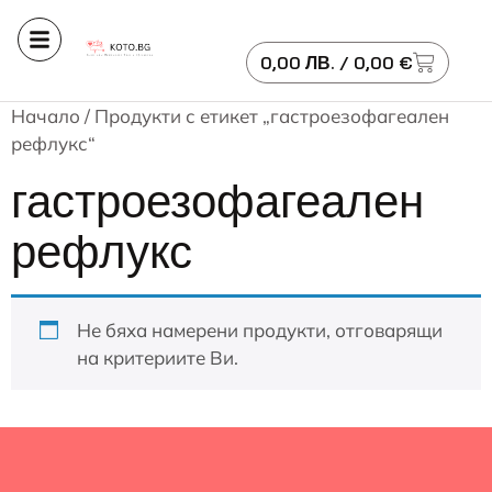
0,00
ЛВ.
/ 0,00 €
Начало
/ Продукти с етикет „гастроезофагеален
рефлукс“
гастроезофагеален
рефлукс
Не бяха намерени продукти, отговарящи
на критериите Ви.