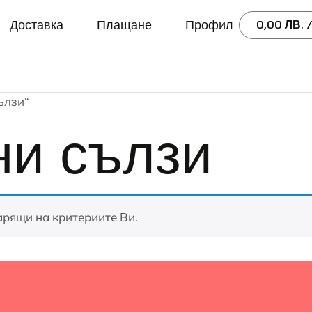
Доставка
Плащане
Профил
0,00
ЛВ.
/
ълзи“
ни сълзи
арящи на критериите Ви.