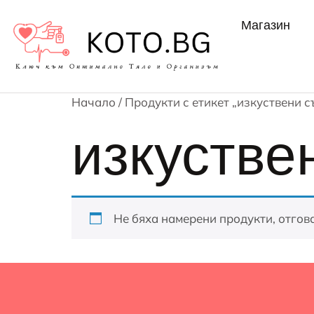
Магазин
Начало
/ Продукти с етикет „изкуствени с
изкустве
Не бяха намерени продукти, отгов