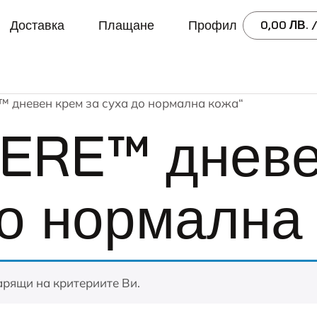
Доставка
Плащане
Профил
0,00
ЛВ.
/
™ дневен крем за суха до нормална кожа“
ERE™ дневе
до нормална
арящи на критериите Ви.