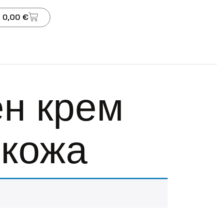
 0,00 €
н крем
 кожа