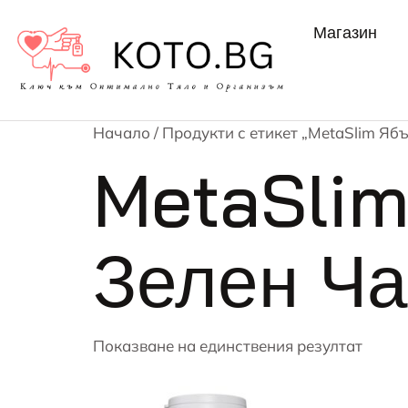
Магазин
Начало
/ Продукти с етикет „MetaSlim Яб
MetaSlim
Зелен Ч
Показване на единствения резултат