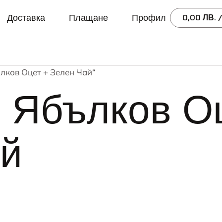
Доставка
Плащане
Профил
0,00
ЛВ.
/
ълков Оцет + Зелен Чай“
 Ябълков О
ай