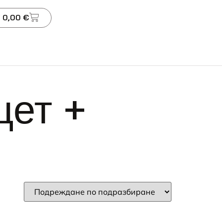
 0,00 €
цет +