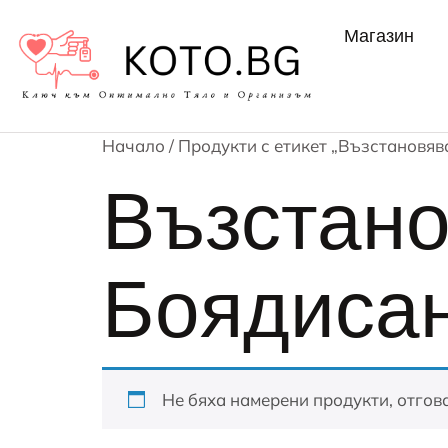
Магазин
Начало
/ Продукти с етикет „Възстановя
Възстано
Боядисан
Не бяха намерени продукти, отгов