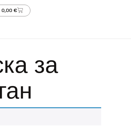
 0,00 €
ка за
ган