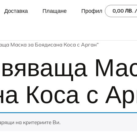
Доставка
Плащане
Профил
0,00
ЛВ.
/
ваща Маска за Боядисана Коса с Арган“
вяваща Мас
а Коса с Ар
арящи на критериите Ви.