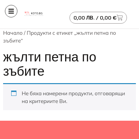
0,00
ЛВ.
/ 0,00 €
Начало
/ Продукти с етикет „жълти петна по
зъбите“
жълти петна по
зъбите
Не бяха намерени продукти, отговарящи
на критериите Ви.